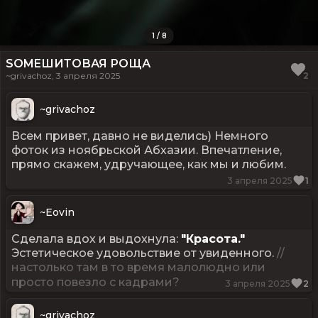
1
/
8
SOMEШИТОВАЯ РОЩА
~grivachoz, 3 апреля 2025
2
~
grivachoz
Всем привет, давно не виделись) Немного
фоток из ноябрьской Абхазии. Впечатление,
прямо скажем, удручающее, как мы и любим.
3 апреля 2025
1
~
Eovin
Сделала вдох и выдохнула:
"Красота."
Эстетическое удовольствие от увиденного.
//
настолько там в то время малолюдно или
просто повезло с кадрами?
3 апреля 2025
2
~
grivachoz