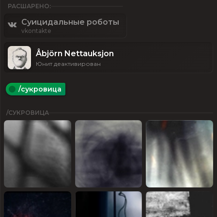
РАСШАРЕНО:
Суицидальные роботы
vkontakte
Åbjörn Nettauksjon
Юнит деактивирован
/сукровица
/СУКРОВИЦА